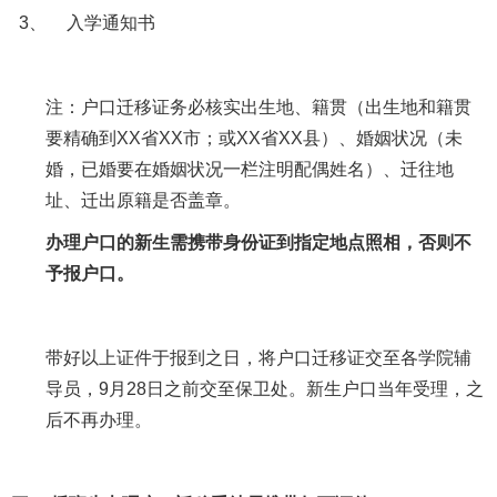
3、
入学通知书
注：户口迁移证务必核实出生地、籍贯（出生地和籍贯
要精确到
XX
省
XX
市；或
XX
省
XX
县）、婚姻状况（未
婚，已婚要在婚姻状况一栏注明配偶姓名）、迁往地
址、迁出原籍是否盖章。
办理户口的新生需携带身份证到指定地点照相，否则不
予报户口。
带好以上证件于报到之日，将户口迁移证交至各学院辅
导员，
9
月
28
日之前交至保卫处。新生户口当年受理，之
后不再办理。