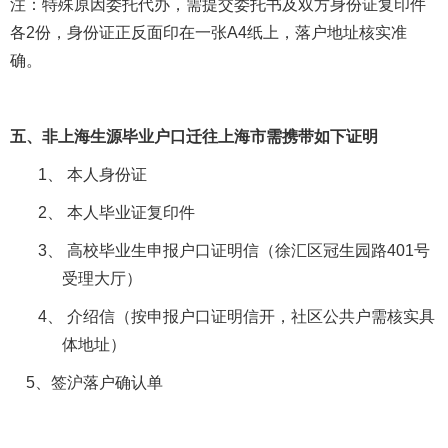
注：特殊原因委托代办，需提交委托书及双方身份证复印件
各
2
份，身份证正反面印在一张
A4
纸上，落户地址核实准
确。
五、非上海生源毕业户口迁往上海市需携带如下证明
1、
本人身份证
2、
本人毕业证复印件
3、
高校毕业生申报户口证明信（徐汇区冠生园路
401
号
受理大厅）
4、
介绍信（按申报户口证明信开，社区公共户需核实具
体地址）
5
、签沪落户确认单