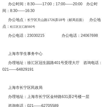
办公时间：
8:30
——
17:00
；
17:00
——
20:00
办公时
间：
8:30
——
16:30
办公地点：
办公地
长宁区天山路
1726
弄
18
号（邮局后面）
点：
松江区文汇路
560
号
办公电话：
23030215
办公电话：
24067698
上海市学生事务中心
办理地址：徐汇区冠生园路
401
号受理大厅
咨询电话：
021
——
64829191
上海市长宁区民政局
办理地址：上海市长宁区金钟路
631
弄
2
号楼一层
咨询电话：
021
——
62705589